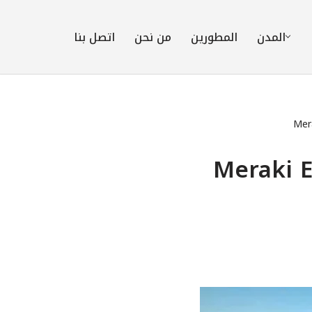
المدن
المطورين
من نحن
اتصل بنا
وند ميراكي الشروق | 15% مقدم Meraki El