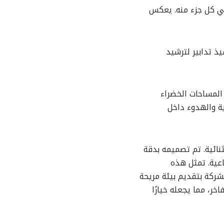
في كل جزء منه. يعكس
ذ تدابير لترشيد
المساحات الخضراء
ية والهدوء داخل
ائية. تم تصميمه بدقة
اعية. تمثل هذه
شركة بتقديم بيئة مريحة
خر، مما يجعله خيارًا