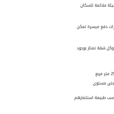
يئة ملائمة للسكان
رات دفع ميسرة تمكن
مساحات تتراوح بين 223 متر مربع و 229 متر مربع، وكل شقة تمتاز بوجود
ناسب طبيعة استثمارهم