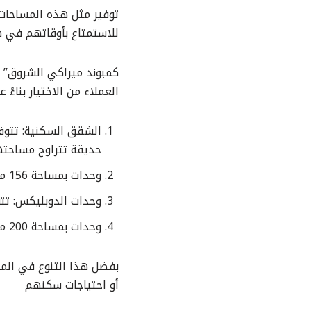
توفير مثل هذه المساحات 
للاستمتاع بأوقاتهم في هذ
كمبوند ميراكي الشروق” 
العملاء من الاختيار بناءً
حديقة تتراوح مساحتها بين 20 متر مربع و 
وحدات بمساحة 156 متر مربع، مع وجود حديقة تصل مساحتها إلى 37 متر مربع
وحدات الدوبليكس: تتوفر وحدات دو
وحدات بمساحة 200 متر مربع: تتميز هذه الوحدات بتوفير خدمات متكاملة ومرافق على أعلى مستوى
بفضل هذا التنوع في المس
أو احتياجات سكنهم