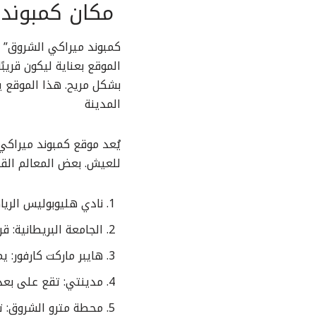
مكان كمبوند 
كمبوند ميراكي الشروق” ي
الموقع بعناية ليكون قريب
بشكل مريح. هذا الموقع ي
المدينة
يُعد موقع كمبوند ميراكي 
للعيش. بعض المعالم الق
نادي هليوبوليس الرياضي: يبعد حوالي 10 دقائق، مما يتيح 
الجامعة البريطانية: ق
هايبر ماركت كارفور: 
مدينتي: تقع على بعد
محطة مترو الشروق: توف