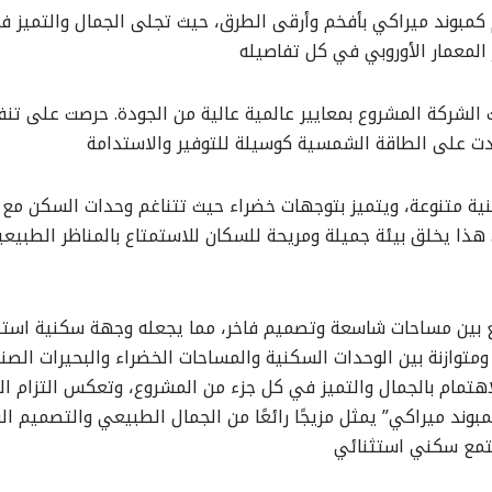
كمبوند ميراكي بأفخم وأرقى الطرق، حيث تجلى الجمال والتميز 
 المعمار الأوروبي في كل تفاصيله
 الشركة المشروع بمعايير عالمية عالية من الجودة. حرصت على تنفي
دت على الطاقة الشمسية كوسيلة للتوفير والاستدامة
ة متنوعة، ويتميز بتوجهات خضراء حيث تتناغم وحدات السكن مع 
. هذا يخلق بيئة جميلة ومريحة للسكان للاستمتاع بالمناظر الطبيع
ع بين مساحات شاسعة وتصميم فاخر، مما يجعله وجهة سكنية استثن
ومتوازنة بين الوحدات السكنية والمساحات الخضراء والبحيرات الصن
هتمام بالجمال والتميز في كل جزء من المشروع، وتعكس التزام ال
وند ميراكي” يمثل مزيجًا رائعًا من الجمال الطبيعي والتصميم الفا
جتمع سكني استثنائي