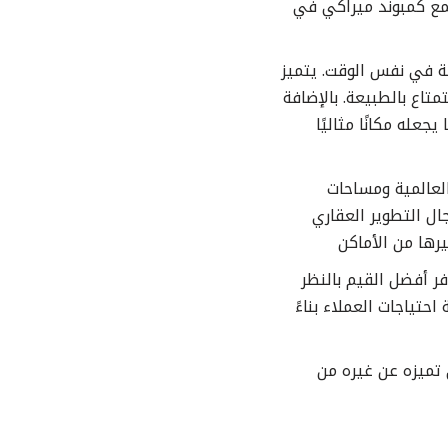
تمع كمبوند ميراكي في
دئة في نفس الوقت. يتميز
تاع بالطبيعة. بالإضافة
له مكانًا مثاليًا
لعالمية ومساحات
ل التطوير العقاري
رها من الأماكن
ر أفضل القيم بالنظر
حتياجات العملاء بناءً
 تميزه عن غيره من