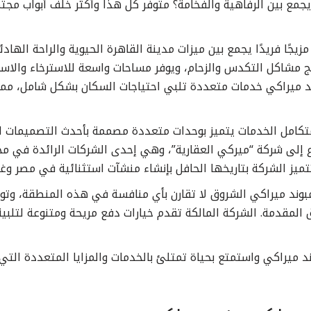
جمع بين الرفاهية والفخامة؟ متوفر كل هذا وأكثر خلف أبواب مج
يجًا فريدًا يجمع بين ميزات مدينة القاهرة الحيوية والراحة الها
 مشاكل التكدس والزحام، ويوفر مساحات واسعة للاسترخاء والاستم
 ميراكي خدمات متعددة تلبي احتياجات السكان بشكل شامل، مما يجع
كامل الخدمات يتميز بوحدات متعددة مصممة بأحدث التصميمات ا
 إلى شركة “ميركي العقارية”، وهي إحدى الشركات الرائدة في مجا
ميز الشركة بتاريخها الحافل بإنشاء منشآت استثنائية في مصر وغي
وند ميراكي الشروق لا تقارن بأي منافسة في هذه المنطقة، وتوف
المقدمة. الشركة المالكة تقدم خيارات دفع مريحة ومتنوعة لتلبية ا
 ميراكي واستمتع بحياة تمتلئ بالخدمات والمزايا المتعددة التي