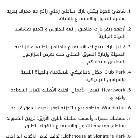
شاطئ لاجونا بيتش بارك
: شاطئ رملي رائع مع ممرات بحرية
ساحرة للتجول والاستمتاع بالمياه.
أرصفة ريفر بارك
: مناطق رائعة للجلوس والتمتع بمشاهد
المياه الجارية.
فيلدز بارك
: يتيح لك الاستمتاع بالمناظر الطبيعية الزراعية
الجميلة وزيارة السوق المحلي حيث يعرض المزارعون
المحليون منتجاتهم.
Club Park
: مكان ديناميكي للاستمتاع بالحياة الليلية
والمرافق الترفيهية.
Heartwork
: تعرض الأعمال الفنية الأصلية لتعزيز السعادة
والإبداع.
Wonderfall
: منطقة بيع بالتجزئة توفر تجربة تسوق فريدة.
مساحات خضراء وأسقف مبلطة باللون الأزرق
: تزيين الكمبوند
بمناطق مفتوحة للتجول والاستمتاع بالهواء الطلق.
Lighthouse at Signature Park
: توفير فرص لركوب الدراجات