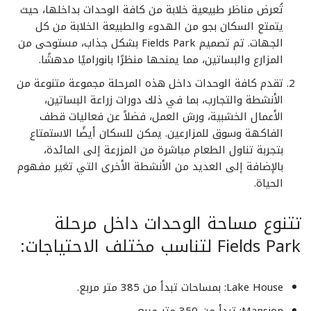
تُعرض مناظر طبيعية خلابة من كافة الوحدات بداخلها، حيث
يتمتع السكان بجو من الهدوء والطبيعة الخلابة من كل
الجهات. تم تصميم Fields Park بشكل جذاب، مستوحى من
المزارع والبساتين، مما يمنحها منظرًا بانوراميًا مدهشًا.
تقدم كافة الوحدات داخل هذه المرحلة مجموعة متنوعة من
الأنشطة والتجارب، بما في ذلك دورات زراعة البساتين،
الأعمال الخشبية، ورش العمل، فضلاً عن فعاليات قطف
الفاكهة وسوق للمزارعين. يمكن للسكان أيضًا الاستمتاع
بتجربة تناول الطعام مباشرة من المزرعة إلى المائدة،
بالإضافة إلى العديد من الأنشطة الأخرى التي تغير مفهوم
الحياة.
تتنوع مساحة الوحدات داخل مرحلة
Fields Park لتناسب مختلف الاحتياجات:
Lake House: بمساحات تبدأ من 385 متر مربع.
Mansion: تبدأ من 350 متر مربع.