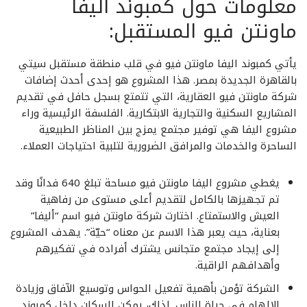
معلومات حول كمبوند اليفا
ماونتن فيو المستقبل:
يأتي كمبوند اليفا ماونتن فيو في قلب منطقة مستقبل سيتي
بالقاهرة الجديدة بمصر. هذا المشروع هو إحدى أحدث إضافات
شركة ماونتن فيو العقارية، التي تتمتع بسجل حافل في تقديم
المشاريع السكنية والتجارية الابتكارية. الفلسفة الرئيسية وراء
مشروع اليفا هي توفير مجتمع يمزج بين المناظر الطبيعية
الساحرة والخدمات والمرافق الضرورية لتلبية احتياجات العملاء.
يغطي مشروع اليفا ماونتن فيو مساحة تبلغ 640 فدانًا وقد
تم تجهيزها بالكامل لتقديم أعلى مستوى من رفاهية
العيش والاستمتاع. اختارت شركة ماونتن فيو اسم “أليفا”
بعناية، حيث يعبر هذا الاسم عن معناه “حيّة”. يهدف المشروع
إلى إيجاد مجتمع متجانس يشترك أفراده في تفكيرهم
وأهدافهم الراقية.
الشركة تؤمن بأهمية تفعيل الحواس وتوسيع الآفاق وزيادة
الإلهام في حياة الناس. لذلك، يمكن للسكان داخل كمبوند