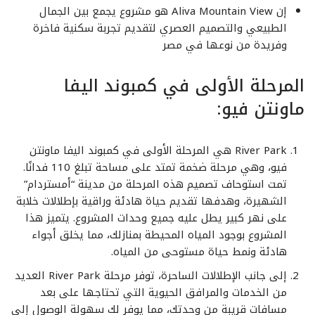
إن Aliva Mountain View هو مشروع يجمع بين الجمال
الطبيعي والتصميم العصري لتقديم تجربة سكنية فاخرة
وفريدة من نوعها في مصر
المرحلة الأولى في كمبوند اليفا
ماونتن فيو:
River Park هي المرحلة الأولى في كمبوند اليفا ماونتن
فيو، وهي مرحلة ضخمة تمتد على مساحة تبلغ 110 فدانًا.
تمت استوحاف تصميم هذه المرحلة من مدينة “أمستردام”
الشهيرة، وهدفها تقديم حياة هادئة وراقية بإطلالات خلابة
على نهر كبير يطل عليه جميع وحدات المشروع. يتميز هذا
المشروع بوجود المياه المحيطة بمنازلك، مما يخلق أجواء
هادئة ونمط حياة مستوحى من المياه.
إلى جانب الإطلالات الساحرة، توفر مرحلة River Park العديد
من الخدمات والمرافق الحيوية التي تحتاجها على بعد
مسافات قريبة من وحدتك، مما يوفر لك سهولة الوصول إلى