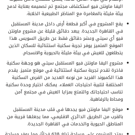
اليفا ماونتن فيو استكشاف مجتمع تم تصميمه بعناية لدمج
بيئة مليئة بالمغامرة مع المناظر الطبيعية الخلابة.
يقع المشروع في أكبر قطعة أرض داخل مدينة المستقبل
في القاهرة الجديدة. يبعد دقائق قليلة عن مشروع ماونتن
فيو أي سيتي وعشر دقائق فقط عن طريق السويس. هذا
الموقع المتميز يوفر تجربة سكنية استثنائية للسكان الذين
يتطلعون للعيش في بيئة مليئة بالحيوية والانسجام.
مشروع اليفا ماونتن فيو المستقبل سيتي هو وجهة سكنية
فاخرة تقدم تجربة سكنية استثنائية في موقع متميز. يقدم
هذا الكمبوند الفريد من نوعه العديد من الفرص السكنية
المختلفة لتلبية احتياجات العملاء. يمكنك اختيار وحدة سكنية
تناسب احتياجاتك والتمتع بمزايا العيش في مجتمع آمن
ومحاط بالرفاهية.
موقع اليفا ماونتن فيو يجدها في قلب مدينة المستقبل
بالقرب من الطريق الدائري الاقليمي، مما يجعلها قريبة من
المناطق الحيوية والخدمات في القاهرة الجديدة.
يمتد المشروع على مساحة تبلغ 638 فدانًا، مما يوفر مساحة