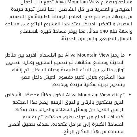
مساحة وتصميم Aliva Mountain View تجمع بين الجمال
الطبيعي والعصرية في كل التفاصيل. إنها تمثل تجربة فريدة
من نوعها، حيث يتم دمج العناصر الجميلة للطبيعة مع التصميم
العصري والتفكير المبتكر. يمتد هذا المشروع الرائع على مساحة
واسعة تبلغ 640 فدانًا، مما يوفر مساحة كبيرة للاستمتاع
بالجمال الطبيعي والمرافق الحديثة.
ما يميز Aliva Mountain View هو الانسجام الفريد بين مناظر
المدينة ومجتمع سكانها. تم تصميم المشروع بعناية لتحقيق
توازن مثالي بين البيئة الطبيعية وحياة السكان. تم إنشاء
هذا المشروع بغرض تغيير مفهوم العيش داخل مصر،
وتقديم تجربة سكنية فريدة وجديدة.
تم بناء Aliva Mountain View ليكون مكانًا مخصصًا للأشخاص
الذين يتمتعون بالرقي والذوق الرفيع. يضم هذا المجتمع
الراقي العديد من وسائل السعادة والحياة، حيث يمكنك
اكتشاف العالم من حولك بطرق مدهشة. تم تقسيم
المساحة الكبيرة إلى مراحل متعددة، بهدف تحقيق أقصى
استفادة من هذا المكان الرائع.