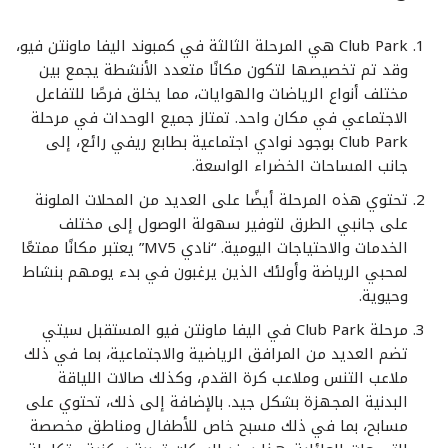
Club Park هي المرحلة الثالثة في كمبوند اليفا ماونتن فيو،
وقد تم تخصيصها لتكون مكانًا متعدد الأنشطة يجمع بين
مختلف أنواع الرياضات والهوايات، مما يخلق فرصًا للتفاعل
الاجتماعي في مكان واحد. تمتاز جميع الوحدات في مرحلة
Club Park بوجود نوادي اجتماعية بطابع ريفي رائع، إلى
جانب المساحات الخضراء الواسعة.
تحتوي هذه المرحلة أيضًا على العديد من المحلات الملونة
على جانبي الطرق لتوفير سهولة الوصول إلى مختلف
الخدمات والاحتياجات اليومية. “نادي MV5” يعتبر مكانًا ممتعًا
لمحبي الرياضة وأولئك الذين يرغبون في بدء يومهم بنشاط
وحيوية.
مرحلة Club Park في اليفا ماونتن فيو المستقبل سيتي
تضم العديد من المرافق الرياضية والاجتماعية، بما في ذلك
ملاعب التنس وملاعب كرة القدم، وكذلك صالات اللياقة
البدنية المجهزة بشكل جيد. بالإضافة إلى ذلك، تحتوي على
مسابح، بما في ذلك مسبح خاص للأطفال ومناطق مخصصة