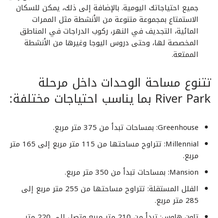
جميع احتياجاتك اليومية. بالإضافة إلى ذلك، يمكن للسكان
الاستمتاع بمجموعة متنوعة من الأنشطة مثل الممرات
المائية، التجديف في النهر، ركوب الدراجات في المناطق
المخصصة لها، وحتى دروس اليوجا وغيرها من الأنشطة
الممتعة.
تتنوع مساحة الوحدات داخل مرحلة
River Park بما يناسب احتياجات مختلفة:
Greenhouse: بمساحات تبدأ من 375 متر مربع.
Millennial: تتراوح مساحتها من 115 متر مربع إلى 165 متر
مربع.
Mansion: بمساحات تبدأ من 350 متر مربع.
الفلل المستقلة: تتراوح مساحتها من 255 متر مربع إلى
285 متر مربع.
تاون هاوس: تبدأ من 210 متر مربع وتصل إلى 220 متر