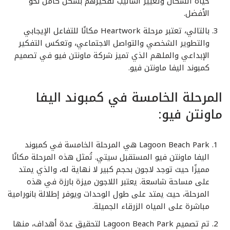
حياة السكان وتغيير أساليب تفكيرهم بشكل كامل نحو
الأفضل.
بالتالي، تعتبر مرحلة Heartwork مكانًا للتفاعل الإيجابي
والتطوير الشخصي والتواصل الاجتماعي، وتعكس التفكير
الإبداعي والملهم الذي تميز شركة ماونتن فيو في تصميم
كمبوند اليفا ماونتن فيو.
المرحلة الخامسة في كمبوند اليفا
ماونتن فيو:
Lagoon Beach Park هي المرحلة الخامسة في كمبوند
اليفا ماونتن فيو المستقبل سيتي. تُمثل هذه المرحلة مكانًا
مميزًا حيث توجد لاجون بحجم كبير لا نهاية له، والذي يمتد
على مساحة شاسعة. يعتبر اللاجون ميزة بارزة في هذه
المرحلة، حيث يمتد على طول الوحدات ويوفر إطلالة بانورامية
مباشرة على المياه الزرقاء الجميلة.
تم تصميم Lagoon Beach Park لتحقيق عدة أهداف، منها