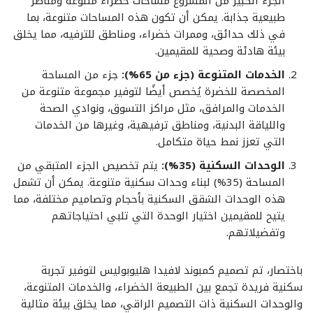
الجزء الكبير من المشروع مساحات خضراء متنوعة ومناظر
طبيعية جذابة. يمكن أن تكون هذه المساحات متنوعة، بما
في ذلك حدائق، وممرات خضراء، ومناطق للترفيه، مما يخلق
بيئة هادئة وصحية للمقيمين.
الخدمات المتنوعة (جزء من 65%):
جزء من المساحة
المخصصة للخضرة يُخصص أيضًا لتوفير مجموعة متنوعة من
الخدمات والمرافق، مثل مراكز التسوق، ونوادي الصحة
واللياقة البدنية، ومناطق ترفيهية، وغيرها من الخدمات
التي تعزز نمط حياة متكامل.
الوحدات السكنية (35%):
يتم تخصيص الجزء المتبقي من
المساحة (35%) لبناء وحدات سكنية متنوعة. يمكن أن تشمل
هذه الوحدات الشقق السكنية بأحجام وتصاميم مختلفة، مما
يتيح للمقيمين اختيار الوحدة التي تلبي احتياجاتهم
وتفضيلاتهم.
باختصار، تم تصميم كمبوند لافيدا هليوبوليس لتوفير تجربة
سكنية فريدة تجمع بين الطبيعة الخضراء، والخدمات المتنوعة،
والوحدات السكنية ذات التصميم الراقي، مما يخلق بيئة مثالية