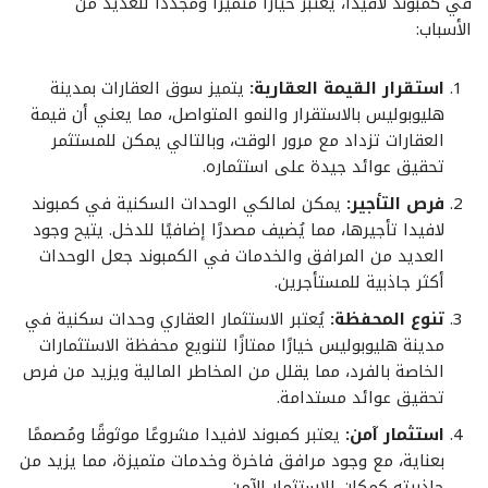
في كمبوند لافيدا، يُعتبر خيارًا متميزًا ومُجددًا للعديد من
الأسباب:
استقرار القيمة العقارية:
يتميز سوق العقارات بمدينة
هليوبوليس بالاستقرار والنمو المتواصل، مما يعني أن قيمة
العقارات تزداد مع مرور الوقت، وبالتالي يمكن للمستثمر
تحقيق عوائد جيدة على استثماره.
فرص التأجير:
يمكن لمالكي الوحدات السكنية في كمبوند
لافيدا تأجيرها، مما يُضيف مصدرًا إضافيًا للدخل. يتيح وجود
العديد من المرافق والخدمات في الكمبوند جعل الوحدات
أكثر جاذبية للمستأجرين.
تنوع المحفظة:
يُعتبر الاستثمار العقاري وحدات سكنية في
مدينة هليوبوليس خيارًا ممتازًا لتنويع محفظة الاستثمارات
الخاصة بالفرد، مما يقلل من المخاطر المالية ويزيد من فرص
تحقيق عوائد مستدامة.
استثمار آمن:
يعتبر كمبوند لافيدا مشروعًا موثوقًا ومُصممًا
بعناية، مع وجود مرافق فاخرة وخدمات متميزة، مما يزيد من
جاذبيته كمكان للاستثمار الآمن.