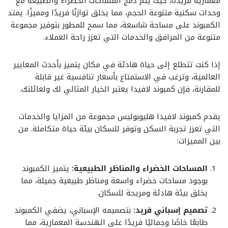
معمارية فريدة، حيث يتم دمج المساحات الخضراء والطبيعة مع
وحدات سكنية متنوعة الحجم، مما يخلق توازنًا فريدًا ومميزًا. يمتد
الكمبوند على مساحة شاسعة، مما سمح للمطور بتوفير مجموعة
متنوعة من المرافق والخدمات التي تعزز راحة العملاء.
إذا كنت تتطلع إلى حياة هادئة في مكان يتميز بأحدث المعايير
العالمية، وترغب في الاستمتاع بأسعار تنافسية غير قابلة
للمقارنة، فإن كمبوند لافيدا يعتبر الخيار المثالي لك ولعائلتك.
يقدم كمبوند لافيدا هليوبوليس مجموعة من المزايا والخدمات
التي تعزز تجربة السكن وتوفر للسكان بيئة حياة متكاملة. من
بين المميزات:
المساحات الخضراء والمناظر الطبيعية:
يتميز الكمبوند
بوجود مساحات خضراء واسعة ومناظر طبيعية جميلة، مما
يخلق بيئة هادئة ومريحة للسكان.
تصميم إسباني فريد:
بتصميمه الإسباني، يضفي الكمبوند
طابعًا خاصًا وجماليًا فريدًا على الهندسة المعمارية، مما