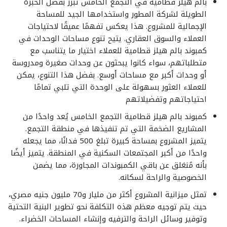
بالم هيلز قطامية في التجمع الخامس تبرز بفضل الخبرة
الطويلة لشركة المطور واستخدامها الجيد للمساحة
الإجمالية للمشروع. هذا يعكس تفهمًا عميقًا لاحتياجات
العملاء والسوق العقاري. يتيح تنوع مساحات الوحدات في
كمبوند بالم هيلز قطامية للعملاء اختيار ما يتناسب مع
متطلباتهم، سواء كانوا يبحثون عن وحدات صغيرة ومدروسة
أو وحدات أكبر مع مساحات أوسع. بفضل هذا التنوع، يمكن
للعملاء العثور بسهولة على الوحدة التي تلبي تمامًا
احتياجاتهم وتفضيلاتهم
كمبوند بالم هيلز قطامية التجمع الخامس يُعد واحدًا من
المشاريع الضخمة التي تم تنفيذها في منطقة التجمع.
يتميز المشروع بمساحة كبيرة تبلغ 500 فدانًا، مما يجعله
واحدًا من أكبر المجتمعات السكنية في المنطقة. يتميز أيضًا
بأنه مُنغلق عن باقي الكمبوندات المجاورة، مما يضمن
الخصوصية والراحة لسكانه.
تمثل ميزانية المشروع أكثر من مليار و70 مليون جنيه مصري،
حيث يتم توجيه معظم هذه التكلفة نحو تطوير البنية التحتية
وتوفير وسائل الراحة والترفيه وإنشاء المساحات الخضراء.