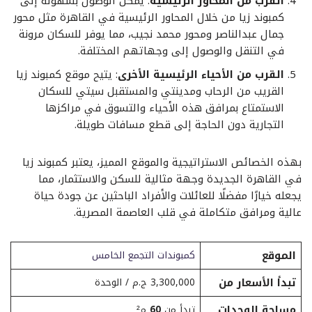
القرب من المحاور الرئيسية
: يمكن الوصول بسهولة إلى
كمبوند زيا من خلال المحاور الرئيسية في القاهرة مثل محور
جمال عبدالناصر ومحور محمد نجيب، مما يوفر للسكان مرونة
في التنقل والوصول إلى وجهاتهم المختلفة.
القرب من الأحياء الرئيسية الأخرى
: يتيح موقع كمبوند زيا
القريب من الرحاب ومدينتي والمستقبل سيتي للسكان
الاستمتاع بمرافق هذه الأحياء والتسوق في مراكزها
التجارية دون الحاجة إلى قطع مسافات طويلة.
بهذه الخصائص الاستراتيجية والموقع المميز، يعتبر كمبوند زيا
في القاهرة الجديدة وجهة مثالية للسكن والاستثمار، مما
يجعله خيارًا مفضلًا للعائلات والأفراد الباحثين عن جودة حياة
عالية ومرافق متكاملة في قلب العاصمة المصرية.
الموقع
كمبوندات التجمع الخامس
تبدأ الأسعار من
3,300,000 ج.م / الوحدة
مساحة الوحدات
تبدأ من
60
م²