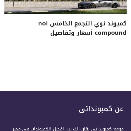
كمبوند نوي التجمع الخامس noi
compound أسعار وتفاصيل
عن كمبونداتى
موقع كمبونداتى يقارن لك بين افضل الكمبوندات فى مصر