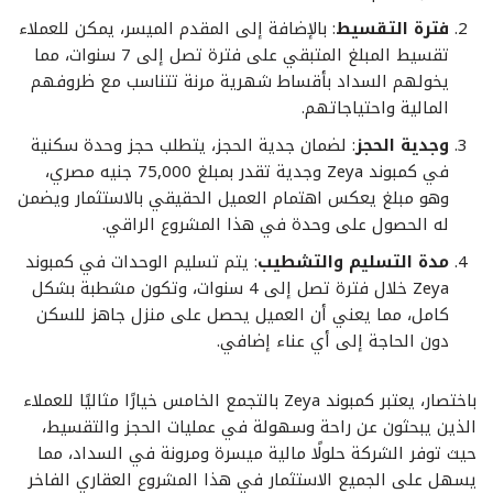
فترة التقسيط
: بالإضافة إلى المقدم الميسر، يمكن للعملاء
تقسيط المبلغ المتبقي على فترة تصل إلى 7 سنوات، مما
يخولهم السداد بأقساط شهرية مرنة تتناسب مع ظروفهم
المالية واحتياجاتهم.
وجدية الحجز
: لضمان جدية الحجز، يتطلب حجز وحدة سكنية
في كمبوند Zeya وجدية تقدر بمبلغ 75,000 جنيه مصري،
وهو مبلغ يعكس اهتمام العميل الحقيقي بالاستثمار ويضمن
له الحصول على وحدة في هذا المشروع الراقي.
مدة التسليم والتشطيب
: يتم تسليم الوحدات في كمبوند
Zeya خلال فترة تصل إلى 4 سنوات، وتكون مشطبة بشكل
كامل، مما يعني أن العميل يحصل على منزل جاهز للسكن
دون الحاجة إلى أي عناء إضافي.
باختصار، يعتبر كمبوند Zeya بالتجمع الخامس خيارًا مثاليًا للعملاء
الذين يبحثون عن راحة وسهولة في عمليات الحجز والتقسيط،
حيث توفر الشركة حلولًا مالية ميسرة ومرونة في السداد، مما
يسهل على الجميع الاستثمار في هذا المشروع العقاري الفاخر