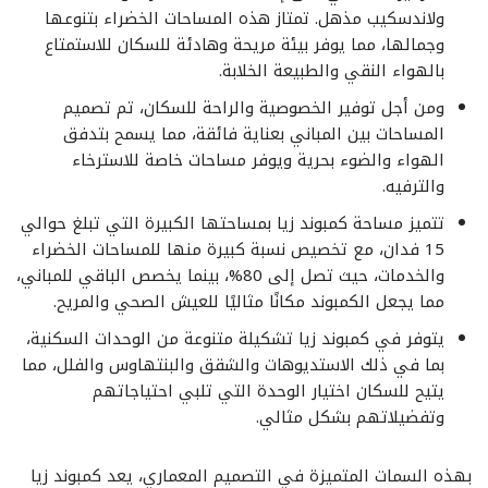
ولاندسكيب مذهل. تمتاز هذه المساحات الخضراء بتنوعها
وجمالها، مما يوفر بيئة مريحة وهادئة للسكان للاستمتاع
بالهواء النقي والطبيعة الخلابة.
ومن أجل توفير الخصوصية والراحة للسكان، تم تصميم
المساحات بين المباني بعناية فائقة، مما يسمح بتدفق
الهواء والضوء بحرية ويوفر مساحات خاصة للاسترخاء
والترفيه.
تتميز مساحة كمبوند زيا بمساحتها الكبيرة التي تبلغ حوالي
15 فدان، مع تخصيص نسبة كبيرة منها للمساحات الخضراء
والخدمات، حيث تصل إلى 80%، بينما يخصص الباقي للمباني،
مما يجعل الكمبوند مكانًا مثاليًا للعيش الصحي والمريح.
يتوفر في كمبوند زيا تشكيلة متنوعة من الوحدات السكنية،
بما في ذلك الاستديوهات والشقق والبنتهاوس والفلل، مما
يتيح للسكان اختيار الوحدة التي تلبي احتياجاتهم
وتفضيلاتهم بشكل مثالي.
بهذه السمات المتميزة في التصميم المعماري، يعد كمبوند زيا