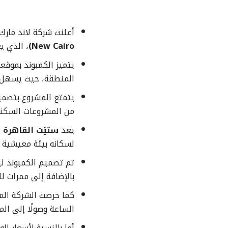
أعلنت شركة لاند مارك
New Cairo)
، الذي ي
يتميز الكمبوند بموق
المنطقة، حيث يسهل ا
يتمتع المشروع بتصميم
من المشروعات السكني
يعد
ستيَت القاهرة 
لسكانه بيئة معيشية م
تم تصميم الكمبوند ل
بالإضافة إلى ممرات 
كما حرصت الشركة المط
الساعة وصولًا إلى الم
أما بالنسبة لأسعار ا