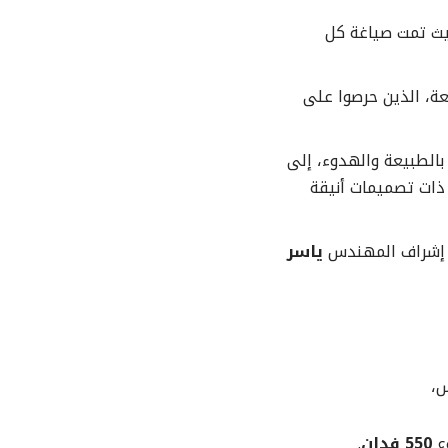
يث تمت صياغة كل
ة، الذين حرصوا على
بالطبيعة والهدوء، إلى
 ذات تصميمات أنيقة
حت إشراف المهندس
ياسر
س،
وع
550 فدان
.