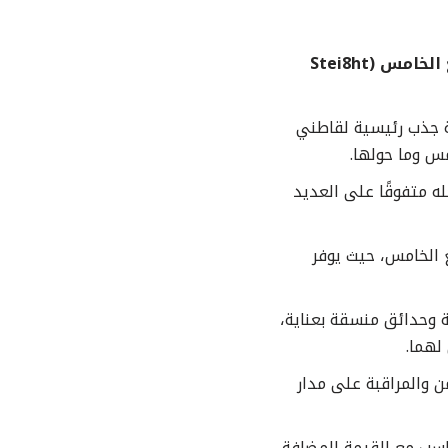
ستيَت التجمع الخامس (Stei8ht
ة جذب رئيسية لقاطني
س وما حولها.
ه متفوقًا على العديد
 الخامس، حيث يوفر
 وحدائق منسقة بعناية،
لهما.
ن والمراقبة على مدار
اسب مع القيمة المضافة