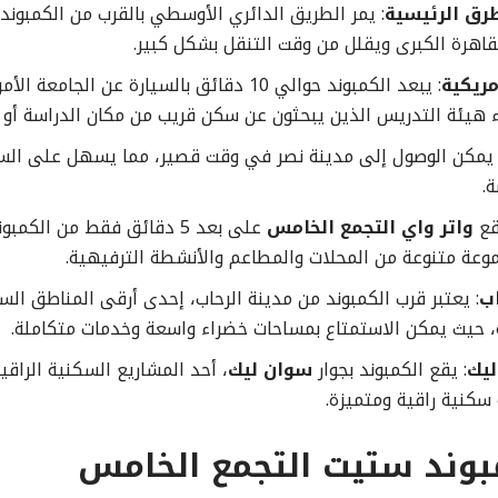
رق الرئيسية
: يمر الطريق الدائري الأوسطي بالقرب من الكمبوند، 
القاهرة الكبرى ويقلل من وقت التنقل بشكل كبير.
مريكية
: يبعد الكمبوند حوالي 10 دقائق بالسيارة عن الجا
ء هيئة التدريس الذين يبحثون عن سكن قريب من مكان الدراسة أو 
 يمكن الوصول إلى مدينة نصر في وقت قصير، مما يسهل على السك
.
قع
واتر واي التجمع الخامس
على بعد 5 دقائق فقط من الك
وعة متنوعة من المحلات والمطاعم والأنشطة الترفيهية.
اب
: يعتبر قرب الكمبوند من مدينة الرحاب، إحدى أرقى المناطق ال
ة، حيث يمكن الاستمتاع بمساحات خضراء واسعة وخدمات متكاملة.
ليك
: يقع الكمبوند بجوار
سوان ليك
، أحد المشاريع السكنية الراقي
كنية راقية ومتميزة.
وند ستيت التجمع الخامس