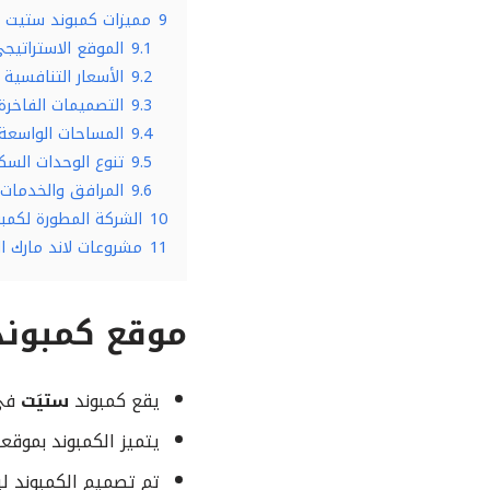
9
مميزات كمبوند ستيت 
9.1
الموقع الاستراتيج
9.2
الأسعار التنافسية
9.3
التصميمات الفاخرة
9.4
المساحات الواسعة
9.5
تنوع الوحدات السك
9.6
المرافق والخدمات 
10
الشركة المطورة لكمب
11
مشروعات لاند مارك العقارية ur Developments
موقع كمبوند
يقع كمبوند
ستيَت
في 
يتميز الكمبوند بموقع