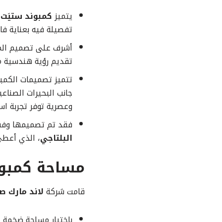
يتميز
كمبوند ستيَت 
تفصيلة فيه بعناية فائ
أشرف على تصميم المش
تقديم رؤية هندسية م
تتميز تصميمات الكمبو
جانب البحيرات الصناع
وعصرية توفر تجربة است
فقد تم تصميمها وفقً
البلتاجي
، الذي أعطى
مساحة كمبون
قامت شركة
لاند مارك ص
باختيار مساحة ضخمة 