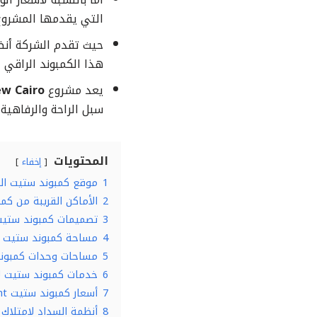
التي يقدمها المشروع،
هذا الكمبوند الراقي 
يعد مشروع
ew Cairo
سبل الراحة والرفاهية
المحتويات
إخفاء
1
موقع كمبوند ستيت ال
2
الأماكن القريبة من ك
3
تصميمات كمبوند ستيت
4
مساحة كمبوند ستيت ا
5
مساحات وحدات كمبوند
6
خدمات كمبوند ستيت لا
7
أسعار كمبوند ستيت stei8ht
8
أنظمة السداد لامتلاك