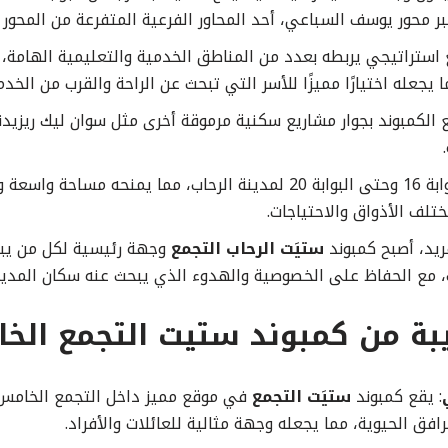
ر محور يوسف السباعي، أحد المحاور الفرعية المتفرعة من المحور
 استراتيجي يربطه بعدد من المناطق الخدمية والتعليمية الهامة، 
 يجعله اختيارًا مميزًا للأسر التي تبحث عن الراحة والقرب من الخدم
ع الكمبوند بجوار مشاريع سكنية مرموقة أخرى مثل سوان ليك ريزيد
يمتد المشروع من البوابة 16 وحتى البوابة 20 لمدينة الرحاب، مما يمنحه
تلف الأذواق والاحتياجات.
ريد، أصبح كمبوند
ستيَت الرحاب التجمع
وجهة رئيسية لكل من يبح
، مع الحفاظ على الخصوصية والهدوء الذي يبحث عنه سكان المدين
يبة من كمبوند ستيت التجمع ال
: يقع كمبوند
ستيَت التجمع
في موقع مميز داخل التجمع الخامس،
فق الحيوية، مما يجعله وجهة مثالية للعائلات والأفراد.