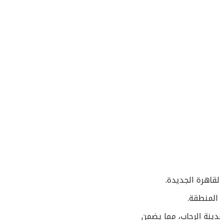
قاهرة الجديدة.
 المنطقة.
كمبوند ليكون وجهة سكنية راقية، حيث يقع تحديدًا بالقرب من البوابة 19 لمدينة الرحاب، مما يضمن