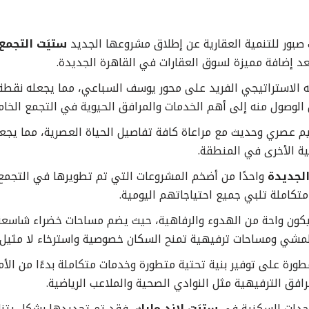
 صبور للتنمية العقارية عن إطلاق مشروعها الجديد
عد إضافة مميزة لسوق العقارات في القاهرة الجديدة.
عه الاستراتيجي الفريد على محور يوسف السباعي، مما يجعله نقط
لوصول منه إلى أهم الخدمات والمرافق الحيوية في التجمع الخام
 عصري وحديث مع مراعاة كافة تفاصيل الحياة العصرية، مما يجعل
ة الأخرى في المنطقة.
الجديدة
واحدًا من أضخم المشروعات التي تم تطويرها في التجمع
تكاملة تلبي جميع احتياجاتهم اليومية.
يكون واحة من الهدوء والرفاهية، حيث يضم مساحات خضراء شاسعة
للمشي ومساحات ترفيهية تمنح السكان خصوصية واسترخاء لا مثيل 
ورة على توفير بنية تحتية متطورة وخدمات متكاملة بدءًا من الأم
رافق الترفيهية مثل النوادي الصحية والملاعب الرياضية.
لوحدات السكنية في
ستيَت لاند مارك
، فقد تم تحديدها بشكل يتن