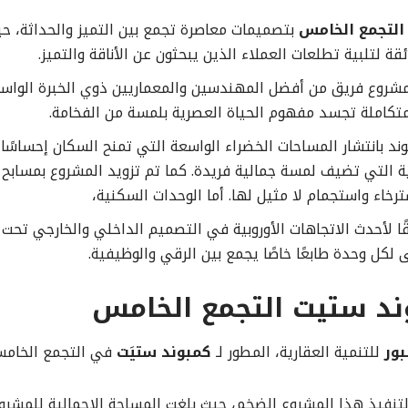
التجمع الخامس
بتصميمات معاصرة تجمع بين التميز والحداثة، ح
قة لتلبية تطلعات العملاء الذين يبحثون عن الأناقة والتميز.
روع فريق من أفضل المهندسين والمعماريين ذوي الخبرة الواسع
تكاملة تجسد مفهوم الحياة العصرية بلمسة من الفخامة.
ند بانتشار المساحات الخضراء الواسعة التي تمنح السكان إحساسًا 
ية التي تضيف لمسة جمالية فريدة. كما تم تزويد المشروع بمسابح
رخاء واستجمام لا مثيل لها. أما الوحدات السكنية،
ا لأحدث الاتجاهات الأوروبية في التصميم الداخلي والخارجي ت
 لكل وحدة طابعًا خاصًا يجمع بين الرقي والوظيفية.
د ستيت التجمع الخامس
بور
للتنمية العقارية، المطور لـ
كمبوند ستيَت
في التجمع الخام
لتنفيذ هذا المشروع الضخم، حيث بلغت المساحة الإجمالية للمشر