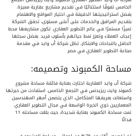
الخامس تفوقًا استثنائيًا في تقديم مشاريع عقارية مميزة.
بفضل استراتيجيتها الدقيقة في اختيار المواقع والاهتمام
بتقديم المرافق والخدمات على أعلى مستوى، تحقق الشركة
تميزًا مستمرًا في عالم التطوير العقاري. تكون مشاريعها محط
إعجاب العملاء وتعزز نمط حياتهم بأسلوب فريد. بفضل سجلها
الحافل بالنجاحات والابتكار، تظل شركة أب وايد في مقدمة
صناعة التطوير العقاري في مصر
مساحة الكمبوند وتصميمه:
شركة أب وايد العقارية اختارت بعناية فائقة مساحة مشروع
كمبوند وايت ريزيدنس في التجمع الخامس. استفادت من خبرتها
واستعانت بفريقها المتكامل، الذي يتضمن أمهر المهندسين
المعماريين ذوي الخبرة الواسعة في مجال التطوير العقاري.
تمت مساحة الكمبوند بعناية شديدة، حيث بلغت مساحته 11
فدانًا
تم تخصيص أكثر من 78% من إجمالي مساحة المشروع في