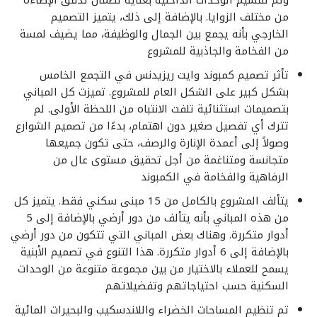
من مختلف الزوايا. بالإضافة إلى ذلك، يتميز التصميم
الخارجي بأنه يجمع بين الجمال والوظيفة، مما يضيف لمسة
من الفخامة والجاذبية للمشروع
تأثر تصميم كمبوند وايت ريزيدنس في التجمع الخامس
بشكل كبير على الشكل العام للمشروع. تميزت كل المباني
بتصميمات استثنائية تلفت الانتباه من اللحظة الأولى. لم
تترك أي تفصيل صغير دون اهتمام، بدءًا من تصميم الشوارع
وصولاً إلى أعمدة الإنارة والرصف، حتى تكون جميعها
متجانسة ومتناغمة من أجل تحقيق مستوى عال من
الرفاهية والفخامة في الكمبوند
يتألف المشروع بالكامل من 15 مبنى سكني فقط. يتميز كل
من هذه المباني بأنه يتألف من دور أرضي بالإضافة إلى 5
أدوار متكررة. وهناك بعض المباني التي تتكون من دور أرضي
بالإضافة إلى 6 أدوار متكررة. هذا التنوع في تصميم الأبنية
يسمح للعملاء بالاختيار من بين مجموعة متنوعة من الوحدات
السكنية حسب احتياجاتهم وتفضيلاتهم
تم تنظيم المساحات الخضراء واللاندسكيب والبحيرات المائية