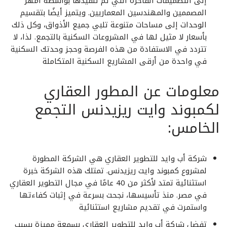
إلى التصميمات الفاخرة التي تم تنفيذها بواسطة أمهر
المصممين والمهندسين المعماريين. ويتميز أيضًا بتقسيم
الوحدات إلى مساحات متنوعة تلبي جميع الأذواق، وكل ذلك
بأسعار لا مثيل لها في المشروعات السكنية بالتجمع. لذا، لا
تتردد في الاستفادة من هذه الفرصة وحجز وحدتك السكنية
في واحدة من أرقى المشاريع السكنية المتكاملة
معلومات عن المطور العقاري
لكمبوند وايت ريزيدنس التجمع
الخامس:
شركة أب وايد للتطوير العقاري هي الشركة المطورة
لمشروع كمبوند وايت ريزيدنس. تمتلك هذه الشركة خبرة
استثنائية تمتد لأكثر من 40 عامًا في مجال التطوير العقاري
في مصر. منذ تأسيسها، نجحت بسرعة في إثبات كفاءتها
واستمرت في تقديم مشاريع استثنائية
تفضل شركة أب وايد للتطوير العقاري بسمعة مميزة بسبب