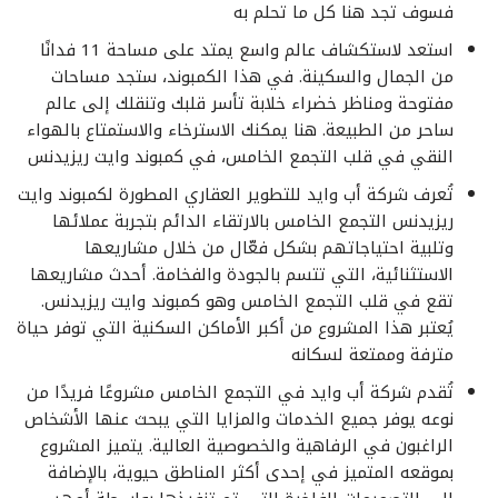
فسوف تجد هنا كل ما تحلم به
استعد لاستكشاف عالم واسع يمتد على مساحة 11 فدانًا
من الجمال والسكينة. في هذا الكمبوند، ستجد مساحات
مفتوحة ومناظر خضراء خلابة تأسر قلبك وتنقلك إلى عالم
ساحر من الطبيعة. هنا يمكنك الاسترخاء والاستمتاع بالهواء
النقي في قلب التجمع الخامس، في كمبوند وايت ريزيدنس
تُعرف شركة أب وايد للتطوير العقاري المطورة لكمبوند وايت
ريزيدنس التجمع الخامس بالارتقاء الدائم بتجربة عملائها
وتلبية احتياجاتهم بشكل فعّال من خلال مشاريعها
الاستثنائية، التي تتسم بالجودة والفخامة. أحدث مشاريعها
تقع في قلب التجمع الخامس وهو كمبوند وايت ريزيدنس.
يُعتبر هذا المشروع من أكبر الأماكن السكنية التي توفر حياة
مترفة وممتعة لسكانه
تُقدم شركة أب وايد في التجمع الخامس مشروعًا فريدًا من
نوعه يوفر جميع الخدمات والمزايا التي يبحث عنها الأشخاص
الراغبون في الرفاهية والخصوصية العالية. يتميز المشروع
بموقعه المتميز في إحدى أكثر المناطق حيوية، بالإضافة