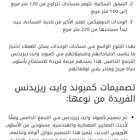
الشقق السكنية: تتوفر بمساحات تتراوح من 120 متر مربع
إلى 160 متر مربع
الوحدات الدوبليكس: تعتبر الأكبر من ناحية المساحة، حيث
تبدأ مساحتها من 220 متر مربع
بهذا التنوع الواسع في مساحات الوحدات، يمكن للعملاء اختيار
ما يناسب احتياجاتهم وتفضيلاتهم في كمبوند وايت ريزيدنس
التجمع الخامس. هذا يمنحهم فرصة فريدة للاستمتاع بأسلوب
حياة مريح وفاخر يلبي توقعاتهم
تصميمات كمبوند وايت ريزيدنس
الفريدة من نوعها:
تم تصميم كمبوند وايت ريزيدنس في التجمع الخامس وفقًا
لأحدث المعايير المعمارية والهندسية، مستوحى من الأسلوب
الأوروبي الحديث. يتميز هذا التصميم بتوازن ألوانه وتناغمه،
وتم تقسيم الوحدات الداخلية بعناية لضمان تدفق الإضاءة