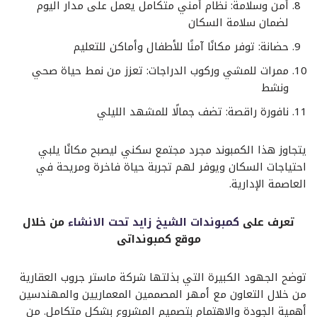
أمن وسلامة: نظام أمني متكامل يعمل على مدار اليوم
لضمان سلامة السكان
حضانة: توفر مكانًا آمنًا للأطفال وأماكن للتعليم
ممرات للمشي وركوب الدراجات: تعزز من نمط حياة صحي
ونشط
نافورة راقصة: تضف جمالًا للمشهد الليلي
يتجاوز هذا الكمبوند مجرد مجتمع سكني ليصبح مكانًا يلبي
احتياجات السكان ويوفر لهم تجربة حياة فاخرة ومريحة في
العاصمة الإدارية.
تعرف على
كمبوندات الشيخ زايد تحت الانشاء
من خلال
موقع كمبونداتى
توضح الجهود الكبيرة التي بذلتها شركة ماستر جروب العقارية
من خلال التعاون مع أمهر المصممين المعماريين والمهندسين
أهمية الجودة والاهتمام بتصميم المشروع بشكل متكامل. من