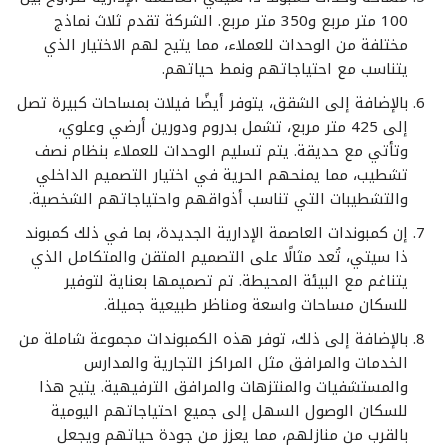
100 متر مربع و350 متر مربع. الشركة تقدم ثلاث نماذج
مختلفة من الوحدات للعملاء، مما يتيح لهم الاختيار الذي
يتناسب مع احتياجاتهم ونمط حياتهم.
بالإضافة إلى الشقق، يتوفر أيضًا فيلات بمساحات كبيرة تصل
إلى 425 متر مربع، تشمل بدروم ودورين أرضي وعلوي،
وتأتي مع حديقة. يتم تسليم الوحدات للعملاء بنظام نصف
تشطيب، مما يمنحهم الحرية في اختيار التصميم الداخلي
والتشطيبات التي تناسب أذواقهم واحتياجاتهم الشخصية.
إن كمبوندات العاصمة الإدارية الجديدة، بما في ذلك كمبوند
ذا سيتي، تُعد مثالًا على التصميم المتقن والمتكامل الذي
يتناغم مع البيئة المحيطة. تم تصميمها بعناية لتوفير
للسكان مساحات واسعة ومناظر طبيعية جميلة.
بالإضافة إلى ذلك، توفر هذه الكمبوندات مجموعة شاملة من
الخدمات والمرافق مثل المراكز التجارية والمدارس
والمستشفيات والمنتزهات والمرافق الترفيهية. يتيح هذا
للسكان الوصول السهل إلى جميع احتياجاتهم اليومية
بالقرب من منازلهم، مما يعزز من جودة حياتهم ويجعل