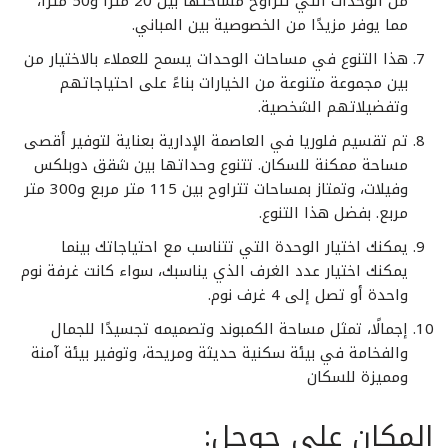
من الوحدات التي تتراوح مساحتها بين 20 مترًا و50 مترًا،
مما يوفر مزيدًا من الخصوصية بين المباني.
هذا التنوع في مساحات الوحدات يسمح للعملاء بالاختيار من
بين مجموعة متنوعة من الخيارات بناءً على احتياجاتهم
وتفضيلاتهم الشخصية.
تم تقسيم فلوريا في العاصمة الإدارية بعناية لتوفير أقصى
مساحة ممكنة للسكان. تتنوع وحداتها بين شقق دوبلكس
وفيلات، وتمتاز بمساحات تتراوح بين 115 متر مربع و300 متر
مربع. بفضل هذا التنوع.
يمكنك اختيار الوحدة التي تتناسب مع احتياجاتك بينما
يمكنك اختيار عدد الغرف الذي يناسبك، سواء كانت غرفة نوم
واحدة أو تصل إلى 4 غرف نوم.
إجمالًا، تمثل مساحة الكمبوند وتصميمه تجسيدًا للجمال
والفخامة في بيئة سكنية حديثة ومريحة، وتوفير بيئة آمنة
ومميزة للسكان
المكان علي جوجل: