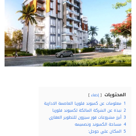
المحتويات
إخفاء
1
معلومات عن كمبوند فلوريا العاصمة الادارية
2
نبذة عن الشركة المالكة لكمبوند فلوريا
3
أبرز مشروعات فور سيزون للتطوير العقاري
4
مساحة الكمبوند وتصميمه
5
المكان علي جوجل: