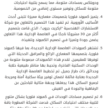
ودوبلكس بمساحات متنوعة، مما يسمح بتلبية احتياجات
متنوعة للسكان وتوفير مستوى إضافي من الخصوصية.
يتميز كمبوند فلوريا بتصميمات معمارية مميزة تتبنى أحدث
الأساليب الأوروبية. تم تنفيذ هذا التصميم بالتعاون مع شركة
الاستشارات الهندسية “اركريت جروب”، الذي قامت بتصميم
أكثر من 30 مشروعًا ناجحًا في العاصمة الإدارية. هذا التعاون
يضمن جودة وتميزا في تصميم الكمبوند وتنفيذه.
تشتهر كمبوندات العاصمة الإدارية الجديدة، بما فيها كمبوند
فلوريا، بتصميمها المعماري الرائع والمرافق الحديثة التي
توفرها للمقيمين. تقدم هذه الكمبوندات مجموعة متنوعة من
الوحدات السكنية الفاخرة، وتحيط بها مناظر طبيعية خلابة
وحدائق ذات طراز جميل. تم تخطيط العاصمة الإدارية
الجديدة بعناية فائقة لضمان توفير بيئة سكنية آمنة ومريحة
لجميع السكان. هذا يجعلها وجهة مثالية للباحثين عن
الرفاهية والجودة في العيش.
تم تصميم مساحات الوحدات في كمبوند فلوريا بشكل متنوع
لتلبية مختلف احتياجات السكان. قدمت الشركة المطورة باقة