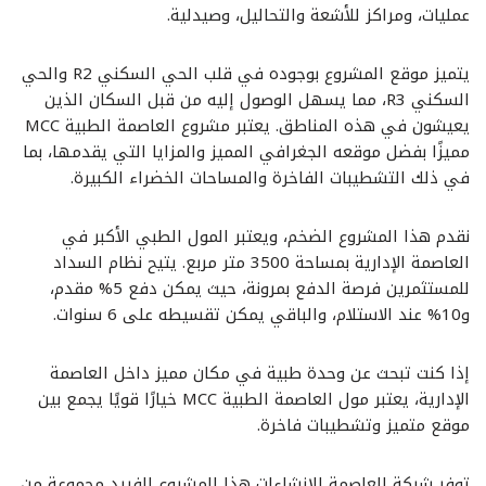
عمليات، ومراكز للأشعة والتحاليل، وصيدلية.
يتميز موقع المشروع بوجوده في قلب الحي السكني R2 والحي
السكني R3، مما يسهل الوصول إليه من قبل السكان الذين
يعيشون في هذه المناطق. يعتبر مشروع العاصمة الطبية MCC
مميزًا بفضل موقعه الجغرافي المميز والمزايا التي يقدمها، بما
في ذلك التشطيبات الفاخرة والمساحات الخضراء الكبيرة.
نقدم هذا المشروع الضخم، ويعتبر المول الطبي الأكبر في
العاصمة الإدارية بمساحة 3500 متر مربع. يتيح نظام السداد
للمستثمرين فرصة الدفع بمرونة، حيث يمكن دفع 5% مقدم،
و10% عند الاستلام، والباقي يمكن تقسيطه على 6 سنوات.
إذا كنت تبحث عن وحدة طبية في مكان مميز داخل العاصمة
الإدارية، يعتبر مول العاصمة الطبية MCC خيارًا قويًا يجمع بين
موقع متميز وتشطيبات فاخرة.
توفر شركة العاصمة للإنشاءات هذا المشروع الفريد مجموعة من