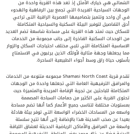
الشمالي هي خيارك الأمثل إذ تعد هذه القرية واحدة من
الوجهات السياحية الفريدة التي تجمع بين الرفاهية والهدوء
في آن واحد وتتميز بتصاميمها العصرية الراقية التى تراعي
أدق التفاصيل لتوفير البيئة السكنية والسياحية المتكاملة
للسكان حيث تمتد هذه القرية على مساحة شاسعة تضم العديد
من الوحدات السكنية الفاخرة إلى جانب مجموعة من الخدمات
الاساسية المتكاملة التي تلبي مختلف احتياجات السكان والزوار
مما يجعلها وجهة مثالية لأولئك الذين يرغبون في الاستمتاع
بأسلوب حياة راق وسط أجواء الطبيعية الساحرة.
تقدم قرية Shamasi North Coast مجموعه متنوعه من الخدمات
والمرافق الترفيهية العامة التي تجعلها واحدة من الوجهات
المتكاملة للباحثين عن تجربة الإقامة المريحة والمتميزة حيث
تحتوى القرية على الكثير من حمامات السباحة المصممة
بمستويات مختلفة لتناسب جميع الأعمار كما أنها تضم مساحة
واسعه من المساحات الخضراء الواسعة التي توفر بيئة هادئة
بعيدا عن صخب المدينة هذا بالإضافة إلى أنها تتيح سلسلة
واسعة من المرافق والأماكن الرياضية الحديثة لعشاق اللياقة
البدنية فضلا عن ذلك وجود بعض المناطق الترفيهية المصممة