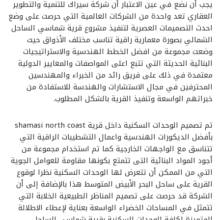
يجب أن نضع في عين الاعتبار أن شركة سيراك للتنمية والتطوير
العقاري تعد واحدة من الشركات العالمية التي حرصت على وضع
احدث التصميمات العصرية لتنفيذ مشروع قرية شماسي الساحل
الشمالي بصورة معمارية راقية تناسب مختلف الأذواق حيث
وضعت مجموعة من افضل الخطط الهندسية والاستراتيجيات
البنائية الحديثة التي تتبع اعلى المواصفات والمعايير الدولية
معتمدة في ذلك على فريق رائد من الخبراء والمهندسين
المحترفين في مجال الاستشارات والهندسة للاستفادة من
خبراتهم الواسعة وتنفيذ القرية بالشكل المطلوب.
تم تصميم الوحدات السكنية داخل قرية shamasi north coast
بأفضل الديكورات الهندسية واعمال التشطيبات الراقية التي
تتناسق مع الواجهات الخارجية كما تم استخدام مجموعة من
أجود المواد البنائية التى تتمتع بكونها مقاومة للعوامل الجوية
التي من الممكن أن تتعرض لها الوحدات السكنية نظرا لوقوع
القرية على ساحل البحر الأبيض المتوسط هذا بالإضافة إلى أن
الشركة قد حرصت على تصميم المناظر الطبيعية الخلابة التي
تتمثل في المساحات الخضراء الواسعة بعناية لإعطاء الاطلالة
المتميزة لكافة الوحدات السكنية بقرية شماسي الساحل