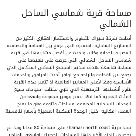
مساحة قرية شماسي الساحل
الشمالي
أطلقت شركة سيراك للتطوير والاستثمار العقاري الكثير من
المشاريع الساحلية المتميزة التى تجمع بين الفخامة والتصاميم
العصرية الجذابة وكانت واحدة من أفضل مشاريعها هي قرية
شماسي الساحل الشمالي التى حرصت على تنفيذها على
مساحة شاسعة بهدف تقديم المجتمع السكنى المتكامل الذي
يجمع بين الفخامة والراحة مع توافر أحدث المرافق والخدمات
الأساسية وفقا لأعلى المعايير العالمية اذ تتميز هذه القرية
بتنوع أنشطتها الترفيهية التي تلبي مختلف احتياجات جميع
الفئات العمريه كما انها تتميز بتوفير مجموعة واسعة من
الوحدات الساحلية المصممة بمساحات متنوعة وهو ما يمنح
العملاء امكانية اختيار الوحدة السكنية المتميزة بأسعار تنافسية.
تمتد قرية shamasi north coast على مساحة 80 فدانا وقد تم
تخصيص الجزء الأكبر منها للمساحات الخضراء الواسعة، المناظر