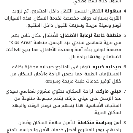
أسلوب حياة نشط وصحي.
سهولة التنقل
: لتيسير التنقل داخل المشروع، تم تزويد
القرية بسيارات جولف مخصصة لخدمة السكان. هذه السيارات
توفر وسيلة مريحة وسريعة للتجول داخل المنتجع.
منطقة خاصة لرعاية الأطفال
: للأطفال مكان خاص بهم
في قرية شماسي سيدي عبد الرحمن. منطقة “Kids Area”
مصممة لتوفير بيئة آمنة وممتعة للأطفال، مما يتيح للعائلات
الاستمتاع بوقتها براحة بال.
صيدلية كبيرة
: تتوفر في المنتجع صيدلية مجهزة بكافة
المستلزمات الطبية، مما يضمن الراحة والأمان للسكان من
خلال توفير خدمات طبية مريحة وسريعة.
ميني ماركت
: لراحة السكان، يحتوي مشروع شماسي سيدي
عبد الرحمن على ميني ماركت يقدم مجموعة متنوعة من
المنتجات الأساسية. هذا يسهم في توفير الوقت والجهد
لسكان القرية.
أمن وحراسة متكاملة
: لتأمين سلامة السكان وضمان
راحتهم، يوفر المشروع أفضل خدمات الأمن والحراسة. يتمتع