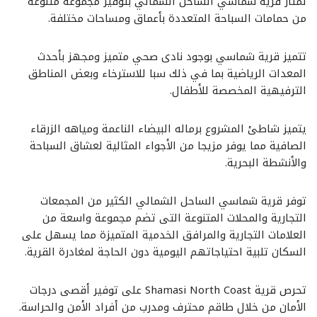
تمتاز قرية شماسي الساحل الشمالي بتوفير مجموعة متنوعة
من حمامات السباحة المتعددة بأعماق ومساحات مختلفة.
تتميز قرية شماسي بوجود نادى صحي متميز ومجهز بأحدث
المعدات الرياضية بما في ذلك سبا للاسترخاء وبعض المناطق
الترفيهية المخصصة للأطفال.
يتميز شاطئ المشروع برماله البيضاء الناعمة ومياهه الزرقاء
الصافية مما يوفر مزيجا من الأجواء المثالية لعشاق السباحة
والأنشطة البحرية.
توفر قرية شماسي الساحل الشمالي الكثير من المجمعات
التجارية والمحلات المتنوعة التى تضم مجموعة واسعة من
العلامات التجارية والمرافق الخدمية المتميزة مما يسهل على
السكان تلبية احتياجاتهم اليومية دون الحاجة لمغادرة القرية.
تحرص قرية Shamasi North Coast على توفير أقصى درجات
الأمان من خلال طاقم محترف ومدرب من أفراد الأمن والحراسة.