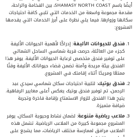
أيضًا باسم SHAMASY NORTH COAST، بين الفخامة والراحة،
مقدمة مجموعة واسعة من الخدمات التي تلبي كافة احتياجات
سكانها وزوارها. فيما يلي نظرة على أبرز الخدمات التي يقدمها
المشروع:
فندق للحيوانات الأليفة
: إدراكًا لأهمية الحيوانات الأليفة
كجزء من العائلة، حرصت قرية شماسي الساحل الشمالي
على توفير فندق متخصص لرعاية الحيوانات الأليفة. يوفر هذا
الفندق بيئة مريحة وآمنة تضمن قضاء حيواناتك الأليفة وقتًا
ممتعًا ومريحًا أثناء إقامتك في المشروع.
فندق بوتيك
: لتلبية احتياجات سكان شماسي سيدي عبد
الرحمن، تم توفير فندق بوتيك يعكس أعلى معايير الرفاهية.
يتيح هذا الفندق للزوار الاستمتاع بإقامة فاخرة وتجربة
ضيافة متميزة.
ملاعب رياضية متنوعة
: لضمان نشاط وحيوية السكان، يوفر
المشروع مجموعة كبيرة من الملاعب الرياضية. تشمل هذه
الملاعب مرافق لممارسة مختلف الرياضات، مما يشجع على