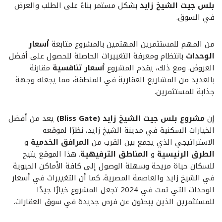
بلس جيت الشيخ زايد
بشكل مستمر بناءً على الطلب والعرض
في السوق.
من المهم للمستثمرين المهتمين بالمشروع متابعة
أسعار
الوحدات
بانتظام ومعرفة التغييرات الحاصلة للحصول على أفضل
العروض. ومع ذلك، يقدم المشروع
أسعار تنافسية
مقارنة
بالعديد من المشاريع العقارية في المنطقة، مما يجعله وجهة
جذابة للمستثمرين.
إن
مشروع بلس جيت الشيخ زايد (Bliss Gate)
يعد من أفضل
الخيارات السكنية في مدينة الشيخ زايد، نظرًا لموقعه
الاستراتيجي الذي يجمع بين القرب من
المرافق الخدمية
و
الطرق الرئيسية
و
المناطق الترفيهية
. هذا الموقع يتيح
للسكان حياة مريحة وسهلة الوصول إلى كافة الأماكن الحيوية
في الشيخ زايد والعاصمة المصرية. كما أن التغييرات في أسعار
الوحدات التي تمت في 2024 تجعل المشروع خيارًا جيدًا
للمستثمرين الذين يبحثون عن فرص جديدة في سوق العقارات.