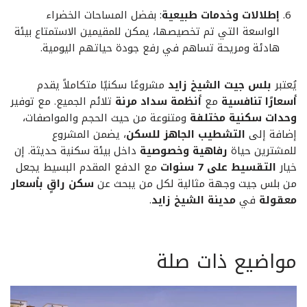
إطلالات وخدمات طبيعية
: بفضل المساحات الخضراء
الواسعة التي تم تخصيصها، يمكن للمقيمين الاستمتاع بيئة
هادئة ومريحة تساهم في رفع جودة حياتهم اليومية.
يُعتبر
بلس جيت الشيخ زايد
مشروعًا سكنيًا متكاملاً يقدم
أسعارًا تنافسية
مع
أنظمة سداد مرنة
تلائم الجميع. مع توفير
وحدات سكنية مختلفة
ومتنوعة من حيث الحجم والمواصفات،
إضافة إلى
التشطيب الجاهز للسكن
، يضمن المشروع
للمشترين حياة
رفاهية وخصوصية
داخل بيئة سكنية حديثة. إن
خيار
التقسيط على 7 سنوات
مع الدفع المقدم البسيط يجعل
من بلس جيت وجهة مثالية لكل من يبحث عن
سكن راقٍ بأسعار
معقولة
في
مدينة الشيخ زايد
.
مواضيع ذات صلة