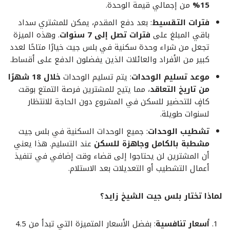
15%
من إجمالي قيمة الوحدة.
فترات التقسيط
: بعد دفع المقدم، يمكن للمشتري سداد
باقي المبلغ على
فترات تصل إلى 7 سنوات
. وهذه الميزة
تجعل من شراء وحدة سكنية في بلس جيت خيارًا متاحًا لعدد
كبير من الأفراد والعائلات الذين يفضلون الدفع على أقساط.
موعد تسليم الوحدات
: يتم تسليم الوحدات
خلال 18 شهرًا
من تاريخ التعاقد
، مما يتيح للمشترين فرصة التمتع بوقت
كافٍ للتحضير للسكن في المشروع دون الحاجة للانتظار
لسنوات طويلة.
تشطيب الوحدات
: جميع الوحدات السكنية في بلس جيت
مشطبة بالكامل وجاهزة للسكن
عند التسليم. هذا يعني
أن المشترين لن يحتاجوا إلى قضاء وقت إضافي في تنفيذ
أعمال التشطيب أو التعديلات بعد الاستلام.
لماذا تختار بلس جيت الشيخ زايد؟
أسعار تنافسية
: بفضل الأسعار المتميزة التي تبدأ من 4.5