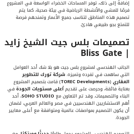
إضافةً إلى ذلك، توفر المساحات الخضراء الواسعة في المشروع
فرصًا للمشي والأنشطة الرياضية في بيئة صحية، كما يتم
تصميم هذه المناطق لتناسب جميع الأعمار وتمنحهم فرصة
للتمتع بجو طبيعي هادئ.
تصميمات بلس جيت الشيخ زايد
| Bliss Gate
الجانب الهندسي لمشروع بلس جيت هو بلا شك أحد العوامل
التي ساهمت في تفرده وتميزه.
شركة تورك للتطوير
العقاري
(
TOREC Developments
) قامت بتصميم المشروع
بعناية فائقة، وحرصت على تقديم
أعلى مستويات الجودة
في
البناء والتصميمات. وقد تم التعاون مع
SOHO STUDIO
، أحد
أهم الاستشاريين الهندسيين في مصر والعالم العربي، لضمان
أن يكون التصميم بمواصفات عالمية ومتوافقة مع أعلى معايير
الجودة.
التصميم الهندسي للمشروع يحمل طابعًا
حديثًا ومبتكرًا
، مع