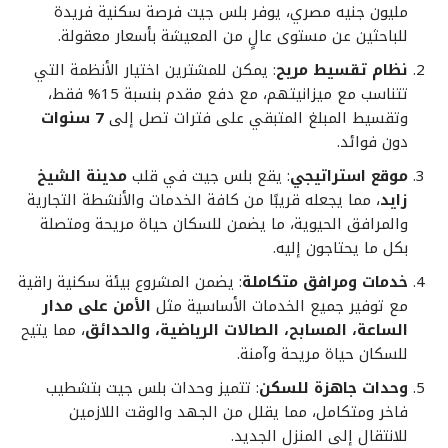
مليون جنيه مصري، يوفر بلس جيت فرصة سكنية فريدة
للباحثين عن مستوى عالٍ من المعيشة بأسعار معقولة.
نظام تقسيط مريح
: يمكن للمشترين اختيار الأنظمة التي
تتناسب مع ميزانيتهم، مع دفع مقدم بنسبة 15% فقط،
وتقسيط المبلغ المتبقي على فترات تصل إلى
7 سنوات
دون فوائد.
موقع استراتيجي
: يقع بلس جيت في قلب
مدينة الشيخ
زايد
، مما يجعله قريبًا من كافة الخدمات والأنشطة التجارية
والمرافق الحيوية، ما يضمن للسكان حياة مريحة ومتصلة
بكل ما يحتاجون إليه.
خدمات ومرافق متكاملة
: يضمن المشروع بيئة سكنية راقية
مع توفير جميع الخدمات الأساسية مثل
الأمن على مدار
الساعة، المسابح، الصالات الرياضية، والحدائق
، مما يتيح
للسكان حياة مريحة وآمنة.
وحدات جاهزة للسكن
: تتميز وحدات بلس جيت بتشطيب
فاخر ومتكامل، مما يقلل من الجهد والوقت اللازمين
للانتقال إلى المنزل الجديد.