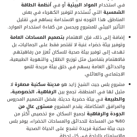
في استخدام
المواد البيئية
أو في
أنظمة الطاقة
الشمسية
التي تُستخدم لتوفير الكهرباء في بعض
المناطق. هذا التوجه نحو الاستدامة يساهم في تقليل
التأثير البيئي للمشروع ويحسن من كفاءة استخدام الموارد.
إضافة إلى ذلك، فإن الاهتمام
بتصميم المساحات العامة
وتوفير بيئة خضراء غنية لا تقتصر فقط على الجماليات، بل
تهدف إلى توفير بيئة صحية للسكان تُعزز من رفاهيتهم.
فالاهتمام بتفاصيل مثل توزيع الظلال، والتهوية الطبيعية،
والحدائق العامة يسهم في خلق بيئة مريحة للنمو
الاجتماعي والعائلي.
مشروع بلس جيت الشيخ زايد هو
مدينة سكنية مصغرة
لا
مثيل لها في المنطقة، تجمع بين
الرفاهية، الخصوصية،
والطبيعة
في بيئة حضرية حديثة. بفضل التصميم المدروس
والمرافق المتكاملة، يقدم المشروع
مستوى عالٍ من
الجودة والرفاهية
لجميع السكان. مع تخصيص أكثر من
80% من المساحة للحدائق والمساحات الخضراء، يوفر بلس
جيت بيئة سكنية فريدة تشجع على الحياة الصحية
والاستمتاع بالراحة في كل لحظة.