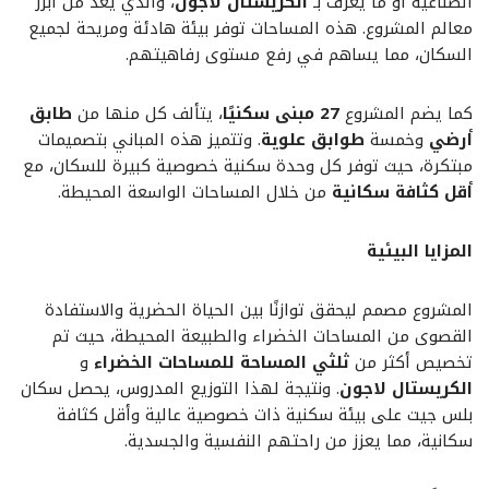
الصناعية أو ما يُعرف بـ
الكريستال لاجون
، والذي يعد من أبرز
معالم المشروع. هذه المساحات توفر بيئة هادئة ومريحة لجميع
السكان، مما يساهم في رفع مستوى رفاهيتهم.
كما يضم المشروع
27 مبنى سكنيًا
، يتألف كل منها من
طابق
أرضي
وخمسة
طوابق علوية
. وتتميز هذه المباني بتصميمات
مبتكرة، حيث توفر كل وحدة سكنية خصوصية كبيرة للسكان، مع
أقل كثافة سكانية
من خلال المساحات الواسعة المحيطة.
المزايا البيئية
المشروع مصمم ليحقق توازنًا بين الحياة الحضرية والاستفادة
القصوى من المساحات الخضراء والطبيعة المحيطة، حيث تم
تخصيص أكثر من
ثلثي المساحة للمساحات الخضراء
و
الكريستال لاجون
. ونتيجة لهذا التوزيع المدروس، يحصل سكان
بلس جيت على بيئة سكنية ذات خصوصية عالية وأقل كثافة
سكانية، مما يعزز من راحتهم النفسية والجسدية.